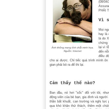
(08/04
Assuran
PHẢI T
Vì 
Mọi ngư
hay là
là do 
chứng 
lại vì 
Ảnh không mang tính chất minh họa.
Nguồn: Internet
đến nỗi
điều đó
cho ai được. Chỉ tiếc quá trình mình ôn 
gian phải bỏ ra để thi lại.
Cảm thấy thế nào?
Ban đầu, nó hơi "sốc" đối với tôi, nh
động viên của bè bạn, gia đình và người 
thần bất khuất, can trường và nghị lực
qua khó khăn thử thách, thêm một chút