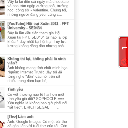
Vậy là lại đến cái ngày mà chocolate
và hoa tràn ngập đường phố, trường
học, công sở - Valentine. Chúng tôi,
những người đang yêu, cũng c...
[YouTube] Hội trại Xuân 2011 - FPT
University - SE0434
Đây là lần đầu tiên tham gia Hội
Xuân tại FPT, SE0434 tự hào là lớp
khóa 4 duy nhất tại hội trại. Tuy lực
lượng không đông đảo nhưng phải
Không thi lại, không phải là sinh
viên?
Ảnh không mang tính chất minh họa.
Nguồn: Internet Trước đây tôi đã
từng nghe "đồn" câu nói trên rất
nhiều trong đám bạn bè,...
Tình yêu
Có vết thương nào tệ hại hơn một
tình yêu giả dối? SOPHOCLE ===
Yêu nghĩa là không bao giờ phải nói
"rất tiếc". ERICH SEGAL ===...
[Thơ] Làm anh
Ảnh: Google Images Có một bài thơ
đã gắn liền với tuổi thơ của tôi. Còn