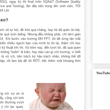
/2011), ngay kỳ thi final môn SQA&T (Software Quality
ce and Testing), lần đầu tiên trong đời sinh viên, TÔI
HI LẠI.
sao?
ời sẽ tự hỏi, đề khó quá chăng, hay tôi đã quên ôn bài,
 do quá lười biếng. Nhưng đều không phải, chỉ đơn giản
XUI. Khi bước vào trường ĐH FPT, tôi đã từng tận mắt
kiến nhiều người bạn của mình bị thi lại, thậm chí học
lỗi kỹ thuật khi thi. Và hôm nay, đến lượt tôi, đã quá quen
 không "buồn" đi kiện, hay báo cáo gì với trường, vì biết
 là vô ích, tiên trách kỷ hậu trách nhân, không thể đổ
tập, rồi làm bài để rồi RỚT, tiếc thêm một khoảng thời
YouTub
ưng với sự an ủi
ấy, cộng với tinh
 phi thường vượt
 ý chí lạc quan,