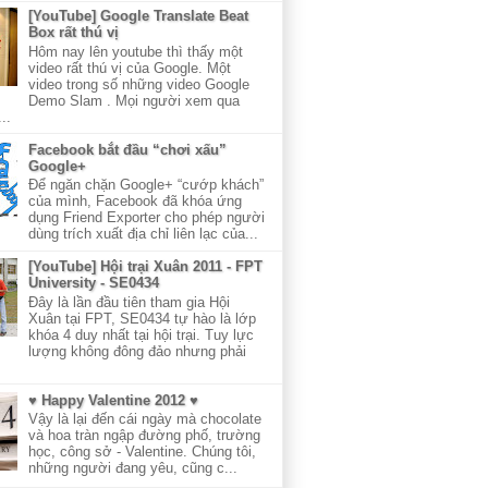
[YouTube] Google Translate Beat
Box rất thú vị
Hôm nay lên youtube thì thấy một
video rất thú vị của Google. Một
video trong số những video Google
Demo Slam . Mọi người xem qua
..
Facebook bắt đầu “chơi xấu”
Google+
Để ngăn chặn Google+ “cướp khách”
của mình, Facebook đã khóa ứng
dụng Friend Exporter cho phép người
dùng trích xuất địa chỉ liên lạc của...
[YouTube] Hội trại Xuân 2011 - FPT
University - SE0434
Đây là lần đầu tiên tham gia Hội
Xuân tại FPT, SE0434 tự hào là lớp
khóa 4 duy nhất tại hội trại. Tuy lực
lượng không đông đảo nhưng phải
♥ Happy Valentine 2012 ♥
Vậy là lại đến cái ngày mà chocolate
và hoa tràn ngập đường phố, trường
học, công sở - Valentine. Chúng tôi,
những người đang yêu, cũng c...