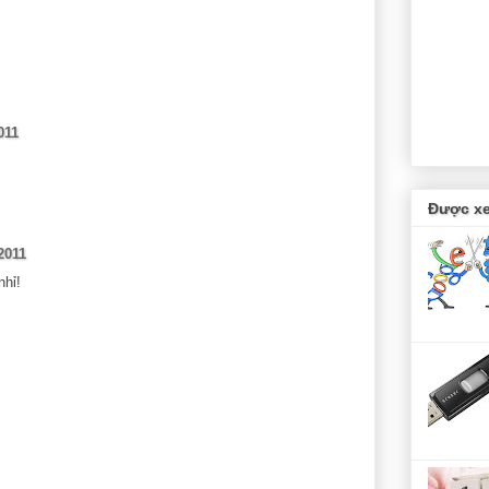
011
Được xe
2011
nhỉ!