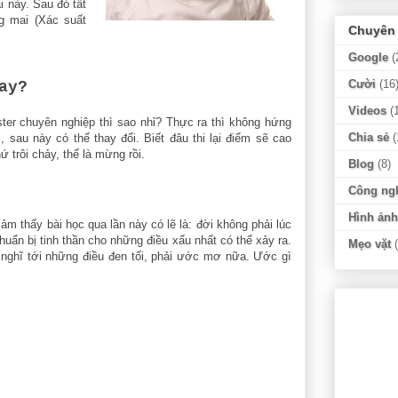
ài này. Sau đó tất
ng mai (Xác suất
Chuyên
Google
(
Cười
(16
ay?
Videos
(
ster chuyên nghiệp thì sao nhỉ? Thực ra thì không hứng
Chia sẻ
(
i, sau này có thể thay đổi. Biết đâu thi lại điểm sẽ cao
ứ trôi chảy, thế là mừng rồi.
Blog
(8)
Công ng
Hình ảnh
cảm thấy bài học qua lần này có lẽ là: đời không phải lúc
huẩn bị tinh thần cho những điều xấu nhất có thể xảy ra.
Mẹo vặt
ỉ nghĩ tới những điều đen tối, phải ước mơ nữa. Ước gì