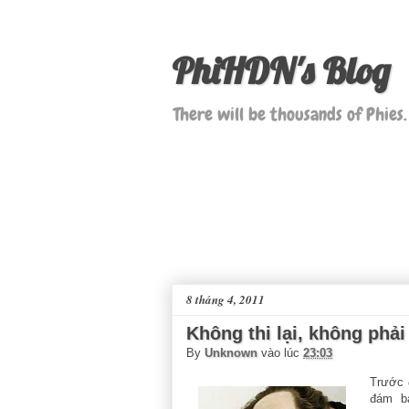
PhiHDN's Blog
There will be thousands of Phies.
8 tháng 4, 2011
Không thi lại, không phải
By
Unknown
vào lúc
23:03
Trước đ
đám b