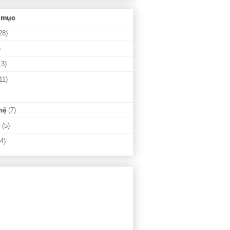
 mục
28)
)
13)
11)
hệ
(7)
(5)
(4)