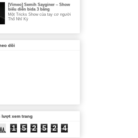
[Vimeo] Semih Sayginer – Show
biểu diễn bida 3 băng
Một Tricks Show của tay cơ người
Thổ Nhĩ Kỳ
heo dõi
 lượt xem trang
1
5
2
5
2
4