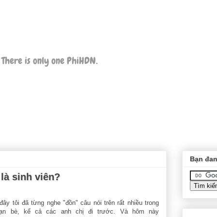
 There is only one PhiHDN.
Bạn đan
 là sinh viên?
ây tôi đã từng nghe "đồn" câu nói trên rất nhiều trong
ạn bè, kể cả các anh chị đi trước. Và hôm này