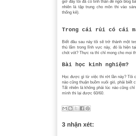
giờ đây tôi đã có tinh thần để ngồi blog b
nhiên là tập trung cho môn thi vào sá
thống kê).
Trong cái rủi có cái m
Biết đâu sau này tôi sẽ trở thành một te
thú lắm trong lĩnh vực này, đó là hiện tạ
chót vót? Thực ra thì chỉ mong cho mọi th
Bài học kinh nghiệm?
Học được gì từ việc thi rớt lần này? Tôi 
nào cũng thuận buồm xuôi gió, phải biết c
Tất nhiên là không phải lúc nào cũng ch
mình thi lại được 60/60.
3 nhận xét: