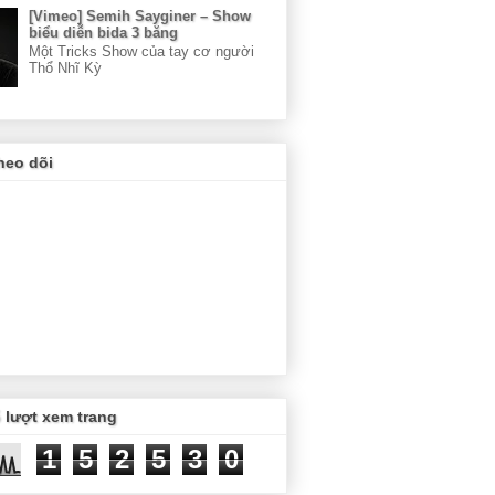
[Vimeo] Semih Sayginer – Show
biểu diễn bida 3 băng
Một Tricks Show của tay cơ người
Thổ Nhĩ Kỳ
heo dõi
 lượt xem trang
1
5
2
5
3
0