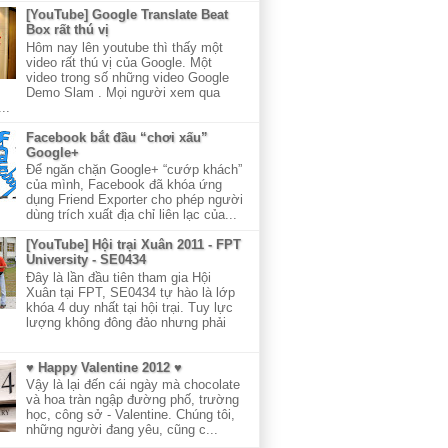
[YouTube] Google Translate Beat
Box rất thú vị
Hôm nay lên youtube thì thấy một
video rất thú vị của Google. Một
video trong số những video Google
Demo Slam . Mọi người xem qua
..
Facebook bắt đầu “chơi xấu”
Google+
Để ngăn chặn Google+ “cướp khách”
của mình, Facebook đã khóa ứng
dụng Friend Exporter cho phép người
dùng trích xuất địa chỉ liên lạc của...
[YouTube] Hội trại Xuân 2011 - FPT
University - SE0434
Đây là lần đầu tiên tham gia Hội
Xuân tại FPT, SE0434 tự hào là lớp
khóa 4 duy nhất tại hội trại. Tuy lực
lượng không đông đảo nhưng phải
♥ Happy Valentine 2012 ♥
Vậy là lại đến cái ngày mà chocolate
và hoa tràn ngập đường phố, trường
học, công sở - Valentine. Chúng tôi,
những người đang yêu, cũng c...