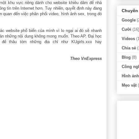
 một khu vực riêng dành cho website khiêu dâm để nhà
ng tin trên Internet hơn. Tuy nhiên, quyết định này đang
Chuyên
n quan đến việc phân phối video, hình ảnh sex, trong đó
Google
(
Cười
(16
ác website phổ biến của mình vì lo ngại ai đó sẽ nhanh
 tán những nội dung không mong muốn. Theo AP, Đại học
Videos
(
để thâu tóm những địa chỉ như KUgirls.xxx hay
Chia sẻ
(
Blog
(8)
Theo VnExpress
Công ng
Hình ảnh
Mẹo vặt