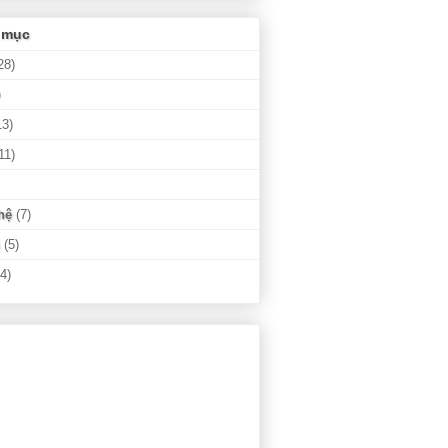
 mục
28)
)
13)
11)
hệ
(7)
(5)
(4)