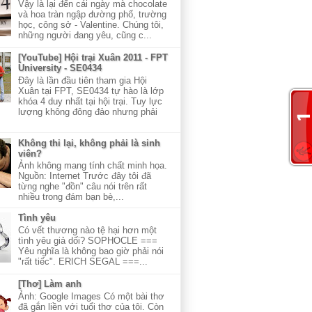
Vậy là lại đến cái ngày mà chocolate
và hoa tràn ngập đường phố, trường
học, công sở - Valentine. Chúng tôi,
những người đang yêu, cũng c...
[YouTube] Hội trại Xuân 2011 - FPT
University - SE0434
Đây là lần đầu tiên tham gia Hội
Xuân tại FPT, SE0434 tự hào là lớp
khóa 4 duy nhất tại hội trại. Tuy lực
lượng không đông đảo nhưng phải
Không thi lại, không phải là sinh
viên?
Ảnh không mang tính chất minh họa.
Nguồn: Internet Trước đây tôi đã
từng nghe "đồn" câu nói trên rất
nhiều trong đám bạn bè,...
Tình yêu
Có vết thương nào tệ hại hơn một
tình yêu giả dối? SOPHOCLE ===
Yêu nghĩa là không bao giờ phải nói
"rất tiếc". ERICH SEGAL ===...
[Thơ] Làm anh
Ảnh: Google Images Có một bài thơ
đã gắn liền với tuổi thơ của tôi. Còn