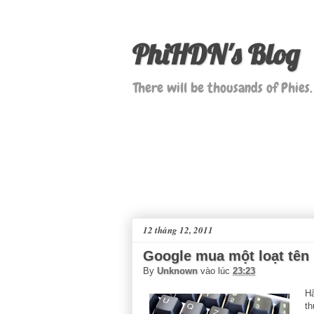
PhiHDN's Blog
There will be thousands of Phies.
12 tháng 12, 2011
Google mua một loạt tên 
By
Unknown
vào lúc
23:23
Hã
th