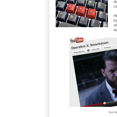
do
c
H
ký
nh
du
YouTub